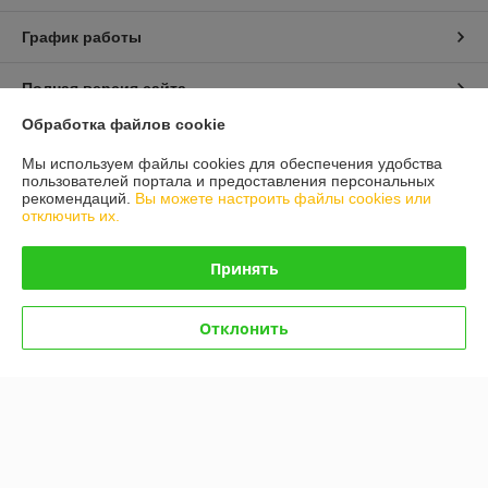
График работы
Полная версия сайта
Обработка файлов cookie
Политика обработки cookies
Мы используем файлы cookies для обеспечения удобства
пользователей портала и предоставления персональных
Сайт создан на платформе Deal.by
рекомендаций.
Вы можете настроить файлы cookies или
отключить их.
Принять
Отклонить
Информация для покупателя
Юридическое лицо:
000 "БeлBэйп""
г. Минск, ул. Щорса 3-я, д. 5, пом. 12
Регистрационный номер ЕГР: 192813231
УНП: 192813231