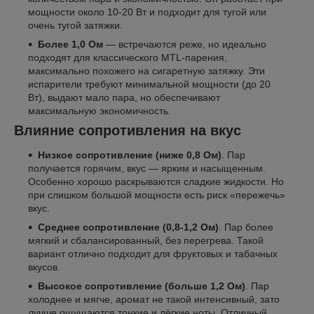
мощности около 10-20 Вт и подходит для тугой или
очень тугой затяжки.
Более 1,0 Ом
— встречаются реже, но идеально
подходят для классического MTL-парения,
максимально похожего на сигаретную затяжку. Эти
испарители требуют минимальной мощности (до 20
Вт), выдают мало пара, но обеспечивают
максимальную экономичность.
Влияние сопротивления на вкус
Низкое сопротивление (ниже 0,8 Ом)
. Пар
получается горячим, вкус — ярким и насыщенным.
Особенно хорошо раскрываются сладкие жидкости. Но
при слишком большой мощности есть риск «пережечь»
вкус.
Среднее сопротивление (0,8-1,2 Ом)
. Пар более
мягкий и сбалансированный, без перегрева. Такой
вариант отлично подходит для фруктовых и табачных
вкусов.
Высокое сопротивление (больше 1,2 Ом)
. Пар
холоднее и мягче, аромат не такой интенсивный, зато
лучше ощущаются тонкие и лёгкие ноты. Отличный