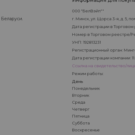
Информация для покуп
000 "БeлBэйп""
 Беларуси.
г. Минск, ул. Щорса 3-я, д. 5, пом
Дата регистрации в Торговом р
Номер в Торговом реестре/Ре
УНП: 192813231
Регистрационный орган: Мин
Дата регистрации компании: 11.
Ссылка на свидетельство/ли
Режим работы:
День
Понедельник
Вторник
Среда
Четверг
Пятница
Суббота
Воскресенье