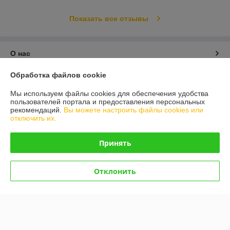
Показать все отзывы
О нас
Обработка файлов cookie
Контакты
Мы используем файлы cookies для обеспечения удобства
пользователей портала и предоставления персональных
Доставка и оплата
рекомендаций.
Вы можете настроить файлы cookies или
отключить их.
График работы
Принять
Полная версия сайта
Отклонить
Политика обработки cookies
Сайт создан на платформе Deal.by