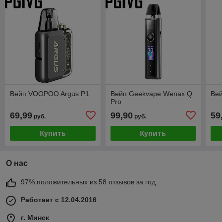
Вейп VOOPOO Argus P1
Вейп Geekvape Wenax Q
Ве
Pro
69,99
99,90
59
руб.
руб.
Купить
Купить
О нас
97% положительных из 58 отзывов за год
Работает с 12.04.2016
г. Минск