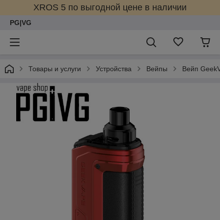
XROS 5 по выгодной цене в наличии
PG|VG
Товары и услуги
Устройства
Вейпы
Вейп GeekV