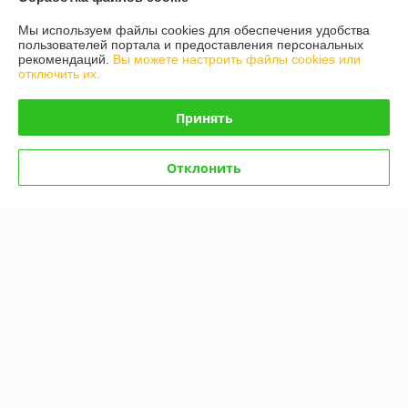
Доставка и оплата
Мы используем файлы cookies для обеспечения удобства
пользователей портала и предоставления персональных
рекомендаций.
Вы можете настроить файлы cookies или
График работы
отключить их.
Полная версия сайта
Принять
Политика обработки cookies
Отклонить
Сайт создан на платформе Deal.by
Информация для покупателя
Юридическое лицо:
000 "БeлBэйп""
г. Минск, ул. Щорса 3-я, д. 5, пом. 12
Регистрационный номер ЕГР: 192813231