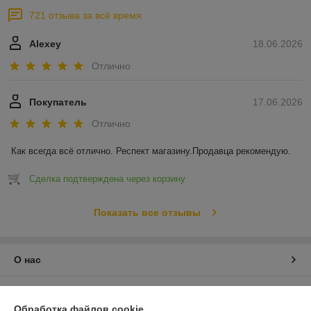
721 отзыва за всё время
Alexey
18.06.2026
Отлично
Покупатель
17.06.2026
Отлично
Как всегда всё отлично. Респект магазину.Продавца рекомендую.
Сделка подтверждена через корзину
Показать все отзывы
О нас
Контакты
Обработка файлов cookie